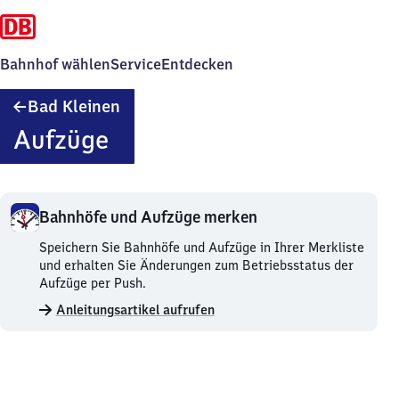
Bahnhof wählen
Service
Entdecken
Ba​
Bad Kleinen
d
Aufzüge
Kleinen
Bahnhöfe und Aufzüge merken
Bahnhöfe
Speichern Sie Bahnhöfe und Aufzüge in Ihrer Merkliste
und
und erhalten Sie Änderungen zum Betriebsstatus der
Aufzüge
Aufzüge per Push.
merken.
Anleitungsartikel aufrufen