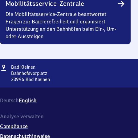
Mobilitätsservice-Zentrale
Die Mobilitätsservice-Zentrale beantwortet
Fragen zur Barrierefreiheit und organisiert
Unterstützung an den Bahnhöfen beim Ein-, Um-
oder Aussteigen
Adresse
Ba​
Bad Kleinen
d
Bahnhofsvorplatz
Kleinen
23996
Bad Kleinen
Ba​
d
Kleinen,
Deutsch
English
Bahnhofsvorplatz,
2
3
Analyse verwalten
9
Compliance
9
6
Datenschutzhinweise