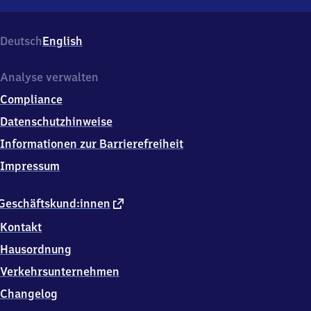
Ba​
(Oder)
d
Freienwalde
Deutsch
English
(Oder),
Am
Bahnhof
Analyse verwalten
1,
Compliance
1
6
Datenschutzhinweise
2
Informationen zur Barrierefreiheit
5
9
Impressum
Bad
Freienwalde
externer
Geschäftskund:innen
Link
Kontakt
Hausordnung
Verkehrsunternehmen
Changelog