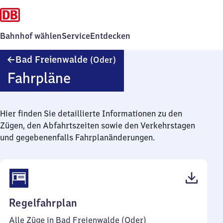
Bahnhof wählen
Service
Entdecken
Ba​
Bad Freienwalde
(Oder)
d
Fahrpläne
Freienwalde
(Oder)
Hier finden Sie detaillierte Informationen zu den
Zügen, den Abfahrtszeiten sowie den Verkehrstagen
und gegebenenfalls Fahrplanänderungen.
(PDF,
Regelfahrplan
40
Alle Züge in Bad Freienwalde (Oder)