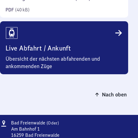
Kilobyte)
PDF
(
40 kB
)
Live Abfahrt / Ankunft
Übersicht der nächsten abfahrenden und
ankommenden Züge
Nach oben
Adresse
Ba​
Bad Freienwalde
(Oder)
d
Am Bahnhof 1
Freienwalde
16259
Bad Freienwalde