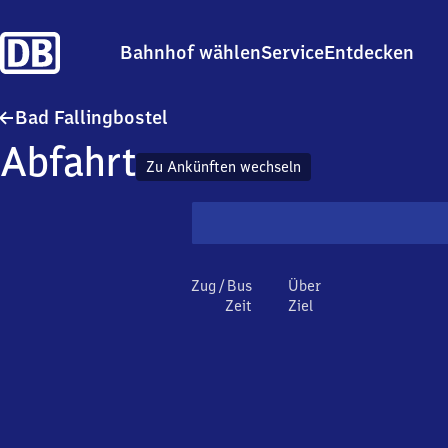
Bahnhof wählen
Service
Entdecken
Ba​d Fallingbostel
Bad Fallingbostel
Abfahrt
Zu Ankünften wechseln
Zug / Bus
Über
Zeit
Ziel