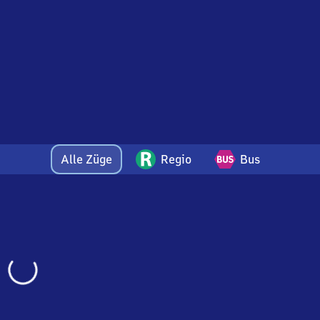
Alle Züge
Regio
Bus
Wird
geladen…