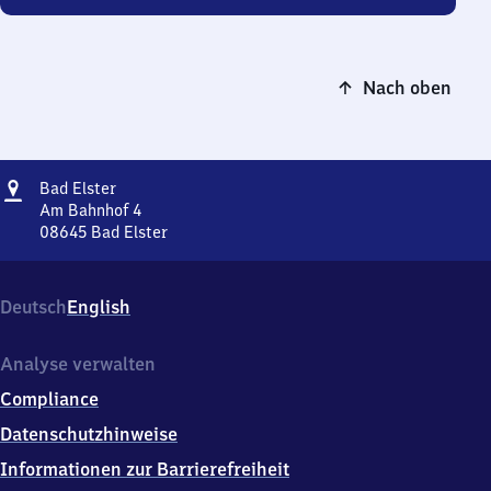
Nach oben
Adresse
Ba​
Bad Elster
d
Am Bahnhof 4
Elster
08645
Bad Elster
Ba​
d
Elster,
Deutsch
English
Am
Bahnhof
4,
Analyse verwalten
0
Compliance
8
6
Datenschutzhinweise
4
Informationen zur Barrierefreiheit
5