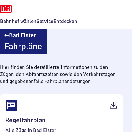
Bahnhof wählen
Service
Entdecken
Ba​
Bad Elster
d
Fahrpläne
Elster
Hier finden Sie detaillierte Informationen zu den
Zügen, den Abfahrtszeiten sowie den Verkehrstagen
und gegebenenfalls Fahrplanänderungen.
(PDF,
Regelfahrplan
39
Alle Züge in Bad Elster