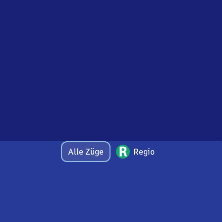
Alle Züge
Regio
Bei Fragen oder Feedback zu dieser Abfahrtstafel
wenden Sie sich gerne per E-Mail an