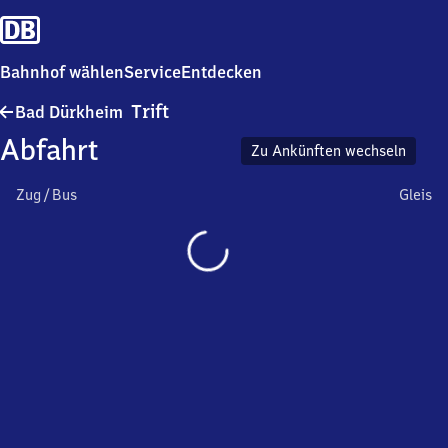
Bahnhof wählen
Service
Entdecken
Ba​
Trift
Bad Dürkheim
d
Abfahrt
Dürkheim-
Zu Ankünften wechseln
Trift
Zug / Bus
Gleis
Wird
geladen…