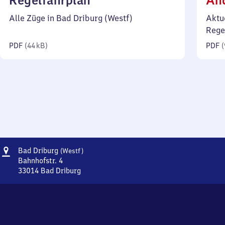
Regelfahrplan
Än
44
Alle Züge in Bad Driburg (Westf)
Aktu
Kilobyte)
Rege
PDF
(
44 kB
)
PDF
(
Adresse
Ba​
Bad Driburg
(Westf)
d
Bahnhofstr. 4
Driburg
33014
Bad Driburg
Ba​
(Westfalen)
d
Driburg
(Westfalen),
Bahnhofstr.