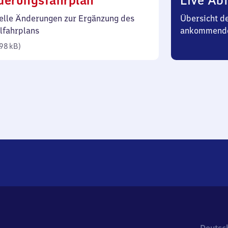
derungsfahrplan
Live Abf
98
elle Änderungen zur Ergänzung des
Übersicht d
Kilobyte)
lfahrplans
ankommend
98 kB
)