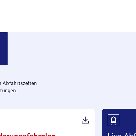
urg (Westfalen)
n Abfahrtszeiten
rungen.
(PDF,