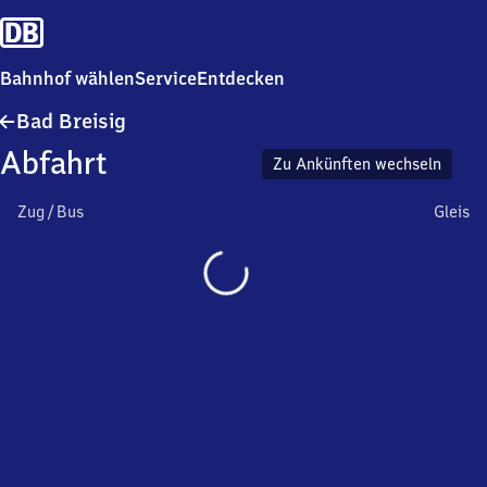
Bahnhof wählen
Service
Entdecken
Ba​
Bad Breisig
d
Abfahrt
Breisig
Zu Ankünften wechseln
Zug / Bus
Gleis
Wird
geladen…