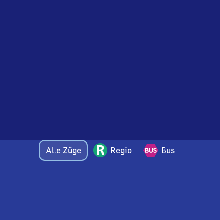
Alle Züge
Regio
Bus
Bei Fragen oder Feedback zu dieser Abfahrtstafel
wenden Sie sich gerne per E-Mail an