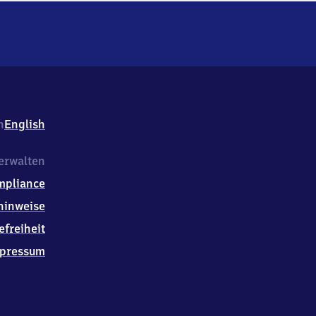
h
English
erwalten
mpliance
hinweise
efreiheit
pressum