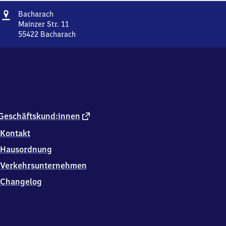
Adresse
Bacharach
Bacharach
Mainzer Str. 11
55422
Bacharach
Bacharach,
Mainzer
Str.
11,
5
5
4
2
externer
Geschäftskund:innen
2
Link
Kontakt
Bacharach
Hausordnung
Verkehrsunternehmen
Changelog