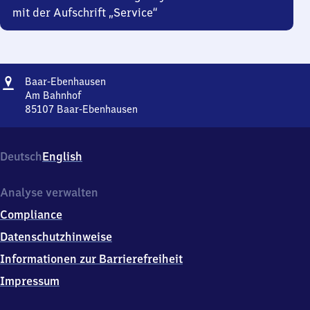
mit der Aufschrift „Service“
Adresse
Baar-
Baar-Ebenhausen
Ebenhausen
Am Bahnhof
85107
Baar-Ebenhausen
Baar-
Ebenhausen,
Am
Deutsch
English
Bahnhof,
8
5
Analyse verwalten
1
Compliance
0
7
Datenschutzhinweise
Baar-
Informationen zur Barrierefreiheit
Ebenhausen
Impressum