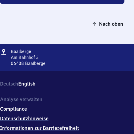
Nach oben
Adresse
Baalberge
Baalberge
Am Bahnhof 3
06408
Baalberge
Baalberge,
Am
Bahnhof
Deutsch
English
3,
0
6
Analyse verwalten
4
Compliance
0
8
Datenschutzhinweise
Baalberge
Informationen zur Barrierefreiheit