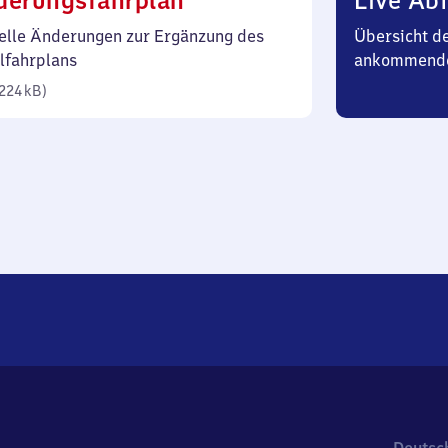
derungsfahrplan
Live Abf
224
elle Änderungen zur Ergänzung des
Übersicht d
Kilobyte)
lfahrplans
ankommend
224 kB
)