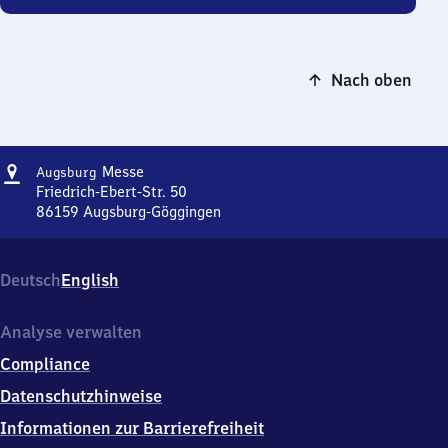
Nach oben
Adresse
Augsburg
Messe
Augsburg
Messe
Friedrich-Ebert-Str. 50
86159
Augsburg-Göggingen
Augsburg
Messe,
Friedrich-
Deutsch
English
Ebert-
Str.
50,
Analyse verwalten
8
Compliance
6
1
Datenschutzhinweise
5
Informationen zur Barrierefreiheit
9