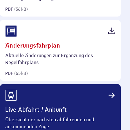
Kilobyte)
PDF
(
56 kB
)
(PDF,
Änderungsfahrplan
65
Aktuelle Änderungen zur Ergänzung des
Kilobyte)
Regelfahrplans
PDF
(
65 kB
)
Live Abfahrt / Ankunft
Übersicht der nächsten abfahrenden und
ankommenden Züge