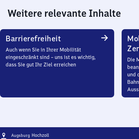
Weitere relevante Inhalte
Barrierefreiheit
Mob
Zen
Auch wenn Sie in Ihrer Mobilität
eingeschränkt sind – uns ist es wichtig,
Die 
dass Sie gut Ihr Ziel erreichen
bean
und 
Bahn
Auss
Adresse
Augsburg-
Hochzoll
Augsburg