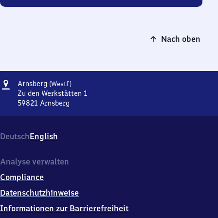
Nach oben
Adresse
Arnsberg
Arnsberg
(Westf)
(Westfalen)
Zu den Werkstätten 1
59821
Arnsberg
Arnsberg
(Westfalen),
Zu
Deutsch
English
den
Werkstätten
1,
Analyse verwalten
5
Compliance
9
8
Datenschutzhinweise
2
Informationen zur Barrierefreiheit
1