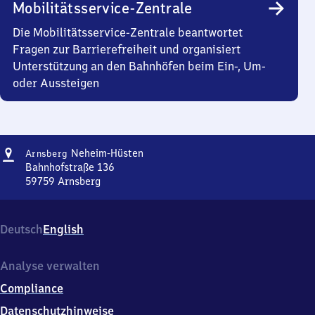
Mobilitätsservice-Zentrale
Die Mobilitätsservice-Zentrale beantwortet
Fragen zur Barrierefreiheit und organisiert
Unterstützung an den Bahnhöfen beim Ein-, Um-
oder Aussteigen
Adresse
Arnsberg-
Neheim-Hüsten
Arnsberg
Neheim-
Bahnhofstraße 136
Hüsten
59759
Arnsberg
Arnsberg-
Neheim-
Hüsten,
Deutsch
English
Bahnhofstraße
136,
5
Analyse verwalten
9
Compliance
7
5
Datenschutzhinweise