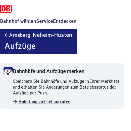
Bahnhof wählen
Service
Entdecken
Arnsberg-
Neheim-Hüsten
Arnsberg
Neheim-
Aufzüge
Hüsten
Bahnhöfe und Aufzüge merken
Bahnhöfe
Speichern Sie Bahnhöfe und Aufzüge in Ihrer Merkliste
und
und erhalten Sie Änderungen zum Betriebsstatus der
Aufzüge
Aufzüge per Push.
merken.
Anleitungsartikel aufrufen