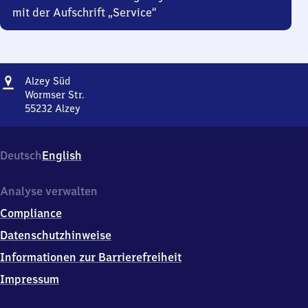
mit der Aufschrift „Service“
Adresse
Alzey
Alzey Süd
Süd
Wormser Str.
55232
Alzey
Alzey
Süd,
Wormser
Deutsch
English
Str.,
5
5
Analyse verwalten
2
Compliance
3
2
Datenschutzhinweise
Alzey
Informationen zur Barrierefreiheit
Impressum