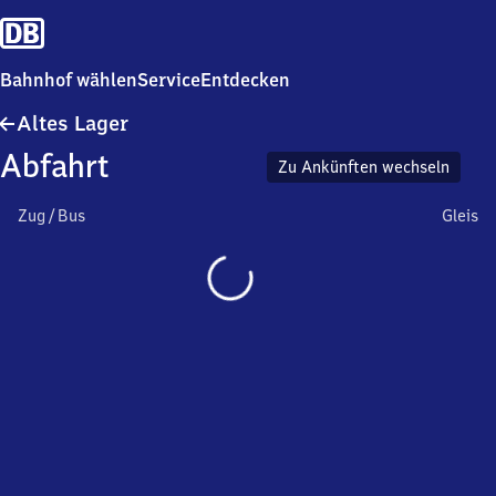
Bahnhof wählen
Service
Entdecken
Altes
Altes Lager
Lager
Abfahrt
Zu Ankünften wechseln
Zug / Bus
Gleis
Wird
geladen…