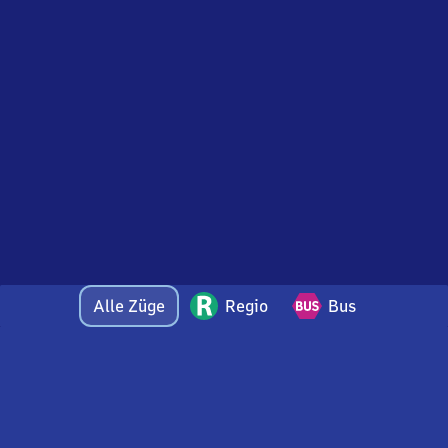
Alle Züge
Regio
Bus
Bei Fragen oder Feedback zu dieser Abfahrtstafel
wenden Sie sich gerne per E-Mail an