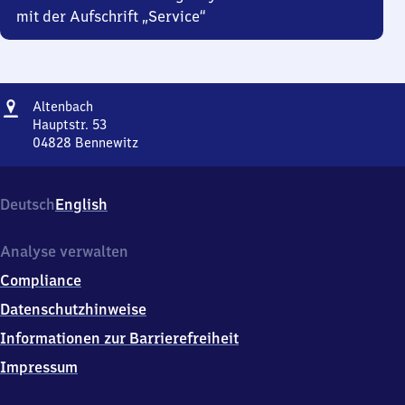
mit der Aufschrift „Service“
Adresse
Altenbach
Altenbach
Hauptstr. 53
04828
Bennewitz
Altenbach,
Hauptstr.
53,
Deutsch
English
0
4
8
Analyse verwalten
2
Compliance
8
Bennewitz
Datenschutzhinweise
Informationen zur Barrierefreiheit
Impressum