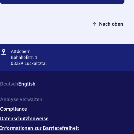
Nach oben
Adresse
Altdöbern
Altdöbern
Bahnhofstr. 1
03229
Luckaitztal
Altdöbern,
Bahnhofstr.
1,
Deutsch
English
0
3
2
Analyse verwalten
2
Compliance
9
Luckaitztal
Datenschutzhinweise
Informationen zur Barrierefreiheit