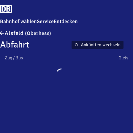
Bahnhof wählen
Service
Entdecken
Alsfeld
Alsfeld
(Oberhess)
(Oberhessen)
Abfahrt
Zu Ankünften wechseln
Zug / Bus
Gleis
Wird
geladen…