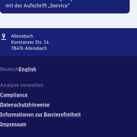
mit der Aufschrift „Service“
Adresse
Allensbach
Allensbach
Konstanzer Str. 14
78476
Allensbach
Allensbach,
Konstanzer
Str.
Deutsch
English
14,
7
8
Analyse verwalten
4
Compliance
7
6
Datenschutzhinweise
Allensbach
Informationen zur Barrierefreiheit
Impressum