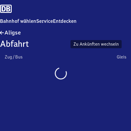
Bahnhof wählen
Service
Entdecken
Aligse
Aligse
Abfahrt
Zu Ankünften wechseln
Zug / Bus
Gleis
Wird
geladen…