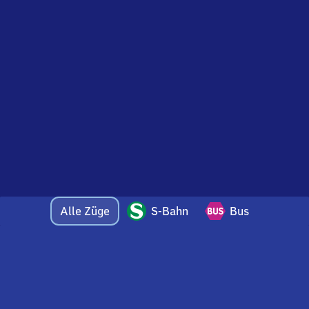
Alle Züge
S-Bahn
Bus
Bei Fragen oder Feedback zu dieser Abfahrtstafel
wenden Sie sich gerne per E-Mail an