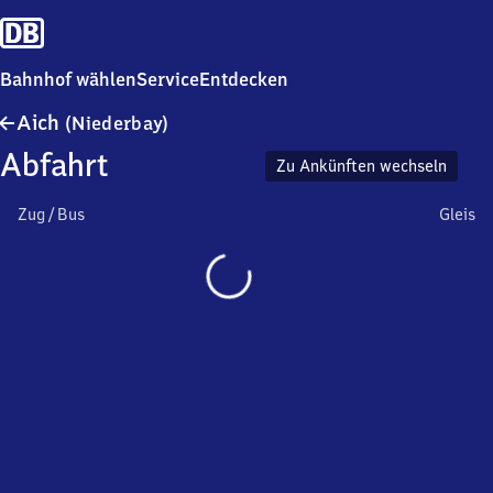
Bahnhof wählen
Service
Entdecken
Aich
Aich
(Niederbay)
(Niederbayern)
Abfahrt
Zu Ankünften wechseln
Zug / Bus
Gleis
Wird
geladen…