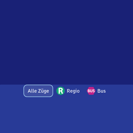
Alle Züge
Regio
Bus
Bei Fragen oder Feedback zu dieser Abfahrtstafel
wenden Sie sich gerne per E-Mail an