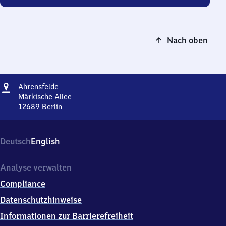
Nach oben
Adresse
Ahrensfelde
Ahrensfelde
Märkische Allee
12689
Berlin
Ahrensfelde,
Märkische
Allee,
Deutsch
English
1
2
6
Analyse verwalten
8
Compliance
9
Berlin
Datenschutzhinweise
Informationen zur Barrierefreiheit