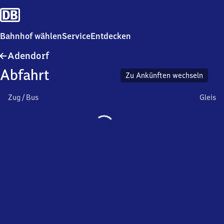
Bahnhof wählen
Service
Entdecken
Adendorf
Adendorf
Abfahrt
Zu Ankünften wechseln
Zug / Bus
Gleis
Wird
geladen…