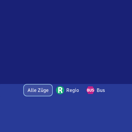
Alle Züge
Regio
Bus
Bei Fragen oder Feedback zu dieser Abfahrtstafel
wenden Sie sich gerne per E-Mail an