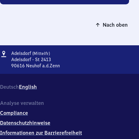
Nach oben
Adresse
Adelsdorf
Adelsdorf
(Mittelfr)
(Mittelfranken)
Adelsdorf - St 2413
90616
Neuhof a.d.Zenn
Adelsdorf
(Mittelfranken),
Adelsdorf
Deutsch
English
-
St
2413,
Analyse verwalten
9
Compliance
0
6
Datenschutzhinweise
1
Informationen zur Barrierefreiheit
6