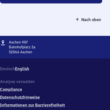
Nach oben
Adresse
Aachen
Aachen Hbf
Hauptbahnhof
Bahnhofplatz 2a
52064
Aachen
Aachen
Hauptbahnhof,
Bahnhofplatz
Deutsch
English
2a,
5
2
Analyse verwalten
0
Compliance
6
4
Datenschutzhinweise
Aachen
Informationen zur Barrierefreiheit