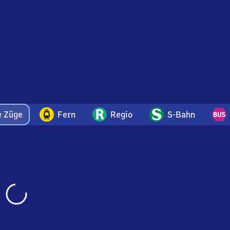
e Züge
Fern
Regio
S-Bahn
Wird
geladen…