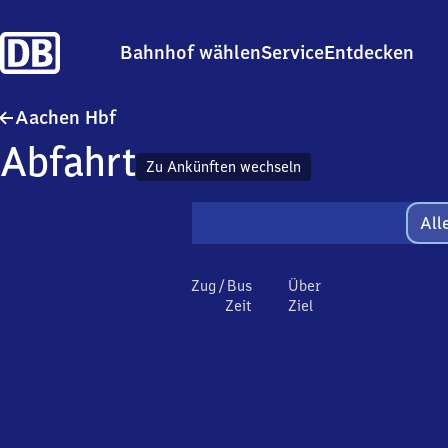
Bahnhof wählen
Service
Entdecken
Aachen Hauptbahnhof
Aachen Hbf
Abfahrt
Zu Ankünften wechseln
All
Zug / Bus
Über
Zeit
Ziel