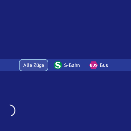
Alle Züge
S-Bahn
Bus
Wird
geladen…