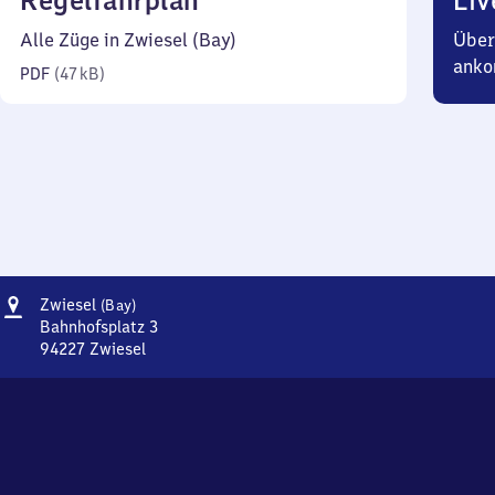
Regelfahrplan
Liv
47
Alle Züge in Zwiesel (Bay)
Über
Kilobyte)
anko
PDF
(
47 kB
)
Adresse
Zwiesel
Zwiesel
(Bay)
(Bayern)
Bahnhofsplatz 3
94227
Zwiesel
Zwiesel
(Bayern),
Bahnhofsplatz
3,
9
4