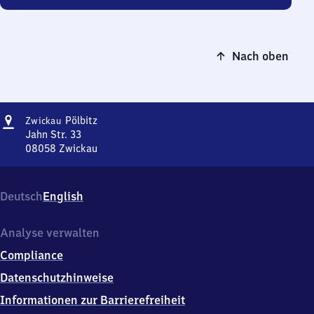
Nach oben
Adresse
Zwickau-
Pölbitz
Zwickau
Pölbitz
Jahn Str. 33
08058
Zwickau
Zwickau-
Pölbitz,
Jahn
Deutsch
English
Str.
33,
0
Analyse verwalten
8
Compliance
0
5
Datenschutzhinweise
8
Informationen zur Barrierefreiheit
Zwickau