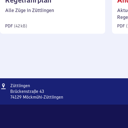
Regelfahrplan
Än
42
Alle Züge in Züttlingen
Aktu
Kilobyte)
Rege
PDF
(
42 kB
)
PDF
(
Adresse
Züttlingen
Züttlingen
Brückenstraße 43
74129
Möckmühl-Züttlingen
Züttlingen,
Brückenstraße
43,
7
4