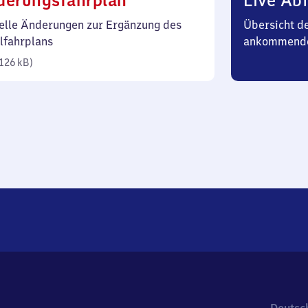
derungsfahrplan
Live Abf
126
elle Änderungen zur Ergänzung des
Übersicht d
Kilobyte)
lfahrplans
ankommend
126 kB
)