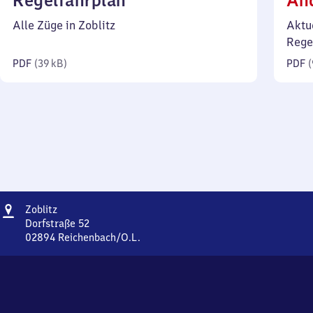
Regelfahrplan
Än
39
Alle Züge in Zoblitz
Aktu
Kilobyte)
Rege
PDF
(
39 kB
)
PDF
(
Adresse
Zoblitz
Zoblitz
Dorfstraße 52
02894
Reichenbach/O.L.
Zoblitz,
Dorfstraße
52,
0
2