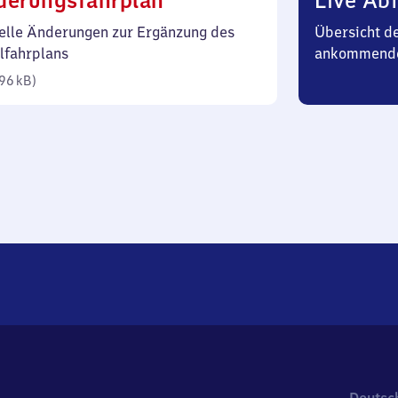
derungsfahrplan
Live Abf
96
elle Änderungen zur Ergänzung des
Übersicht d
Kilobyte)
lfahrplans
ankommend
96 kB
)