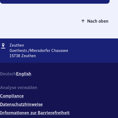
Nach oben
Adresse
Zeuthen
Zeuthen
Goethestr./Miersdorfer Chaussee
15738
Zeuthen
Zeuthen,
Goethestr./Miersdorfer
Chaussee,
Deutsch
English
1
5
7
Analyse verwalten
3
Compliance
8
Zeuthen
Datenschutzhinweise
Informationen zur Barrierefreiheit