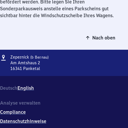
befördert werden. Bitte legen Sie Ihren
Sonderparkausweis anstelle eines Parkscheins gut
sichtbar hinter die Windschutzscheibe Ihres Wagens.
Nach oben
Adresse
Zepernick
Zepernick
(b Bernau)
(bei
Am Amtshaus 2
Bernau)
16341
Panketal
Zepernick
(bei
Bernau),
Deutsch
English
Am
Amtshaus
2,
Analyse verwalten
1
Compliance
6
3
Datenschutzhinweise
4