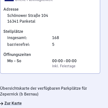
Adresse
Schönower Straße 104
16341
Panketal
Schönower
Stellplätze
Straße
insgesamt
:
168
104,
1
barrierefrei
:
5
6
Öffnungszeiten
3
Montag
,
Von
Mo
–
So
00:00
–
00:00
4
bis
inkl. Feiertage
0
inkl. Feiertage
1
Sonntag
Uhr
Panketal
bis
0
Übersichtskarte der verfügbaren Parkplätze für
Uhr
Zepernick (b Bernau)
Zur Karte