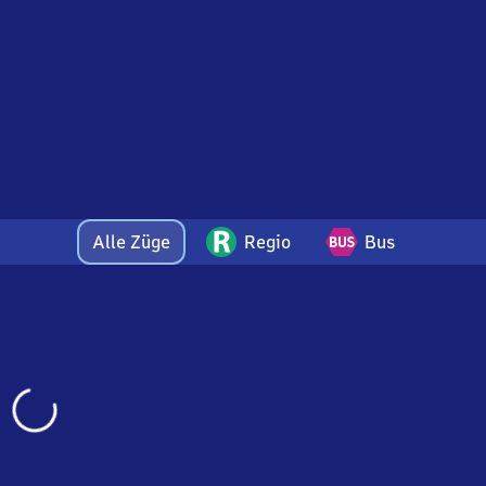
Alle Züge
Regio
Bus
Wird
geladen…