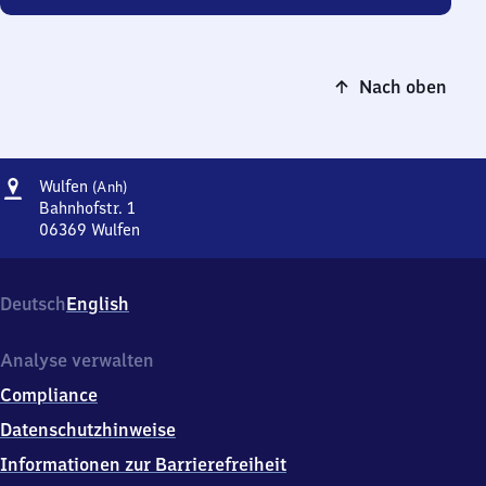
Nach oben
Adresse
Wulfen
Wulfen
(Anh)
(Anhalt)
Bahnhofstr. 1
06369
Wulfen
Wulfen
(Anhalt),
Bahnhofstr.
Deutsch
English
1,
0
6
Analyse verwalten
3
Compliance
6
9
Datenschutzhinweise
Wulfen
Informationen zur Barrierefreiheit