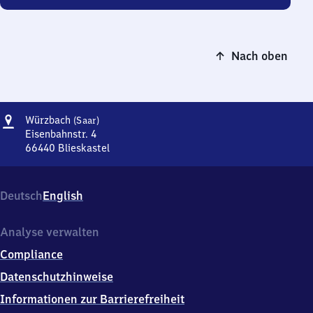
Nach oben
Adresse
Würzbach
Würzbach
(Saar)
(Saar)
Eisenbahnstr. 4
66440
Blieskastel
Würzbach
(Saar),
Eisenbahnstr.
Deutsch
English
4,
6
6
Analyse verwalten
4
Compliance
4
0
Datenschutzhinweise
Blieskastel
Informationen zur Barrierefreiheit