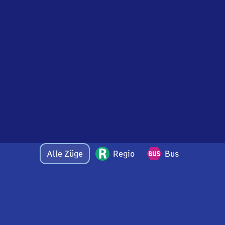
Alle Züge
Regio
Bus
Bei Fragen oder Feedback zu dieser Abfahrtstafel
wenden Sie sich gerne per E-Mail an