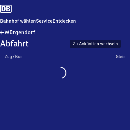
Bahnhof wählen
Service
Entdecken
Würgendorf
Würgendorf
Abfahrt
Zu Ankünften wechseln
Zug / Bus
Gleis
Wird
geladen…