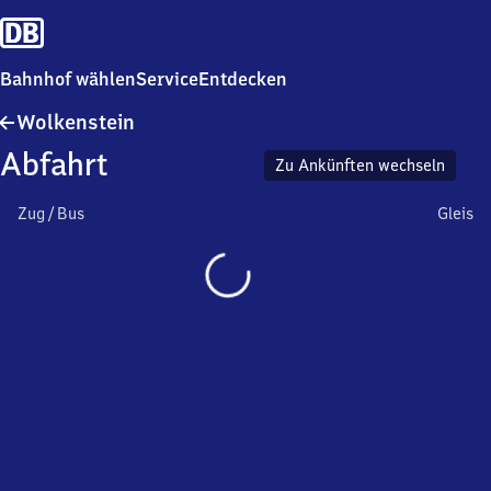
Bahnhof wählen
Service
Entdecken
Wolkenstein
Wolkenstein
Abfahrt
Zu Ankünften wechseln
Zug / Bus
Gleis
Wird
geladen…