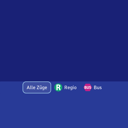
Alle Züge
Regio
Bus
Bei Fragen oder Feedback zu dieser Abfahrtstafel
wenden Sie sich gerne per E-Mail an