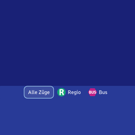
Alle Züge
Regio
Bus
Bei Fragen oder Feedback zu dieser Abfahrtstafel
wenden Sie sich gerne per E-Mail an