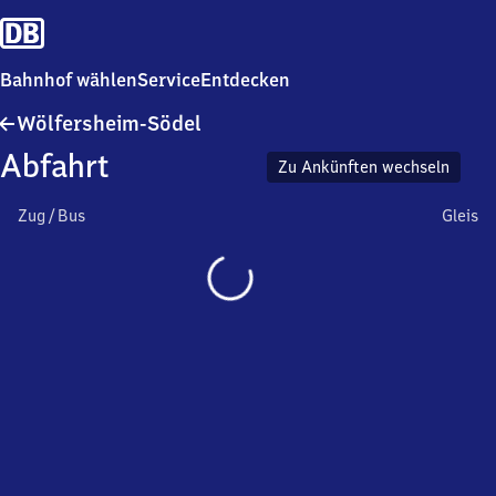
Bahnhof wählen
Service
Entdecken
Wölfersheim-
Wölfersheim-Södel
Södel
Abfahrt
Zu Ankünften wechseln
Zug / Bus
Gleis
Wird
geladen…