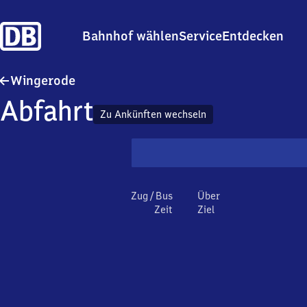
Bahnhof wählen
Service
Entdecken
Wingerode
Wingerode
Abfahrt
Zu Ankünften wechseln
Zug / Bus
Über
Zeit
Ziel