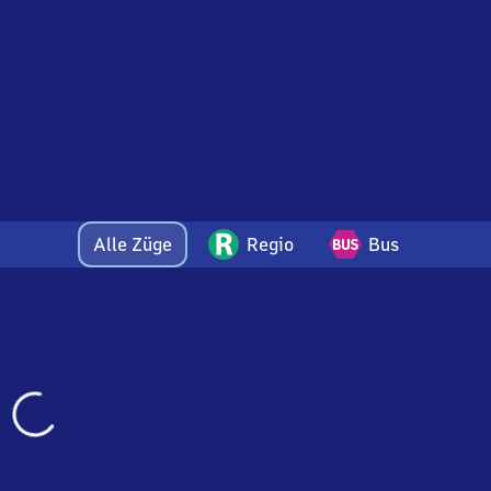
Alle Züge
Regio
Bus
Wird
geladen…