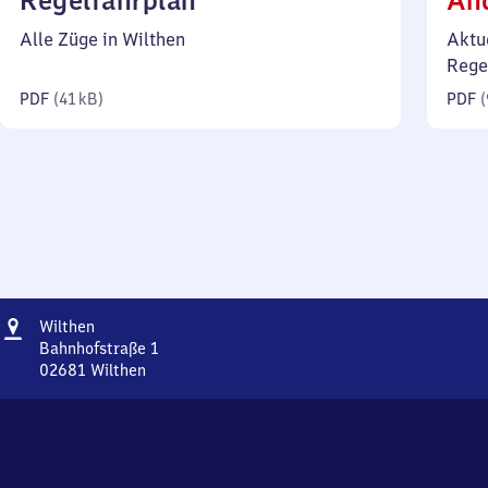
Regelfahrplan
Än
41
Alle Züge in Wilthen
Aktu
Kilobyte)
Rege
PDF
(
41 kB
)
PDF
(
Adresse
Wilthen
Wilthen
Bahnhofstraße 1
02681
Wilthen
Wilthen,
Bahnhofstraße
1,
0
2