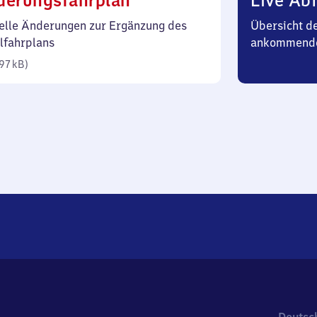
derungsfahrplan
Live Abf
97
elle Änderungen zur Ergänzung des
Übersicht d
Kilobyte)
lfahrplans
ankommend
97 kB
)