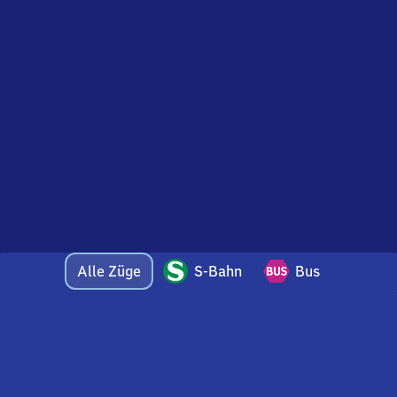
Alle Züge
S-Bahn
Bus
Bei Fragen oder Feedback zu dieser Abfahrtstafel
wenden Sie sich gerne per E-Mail an