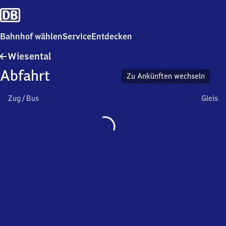
Bahnhof wählen
Service
Entdecken
Wiesental
Wiesental
Abfahrt
Zu Ankünften wechseln
Zug / Bus
Gleis
Wird
geladen…