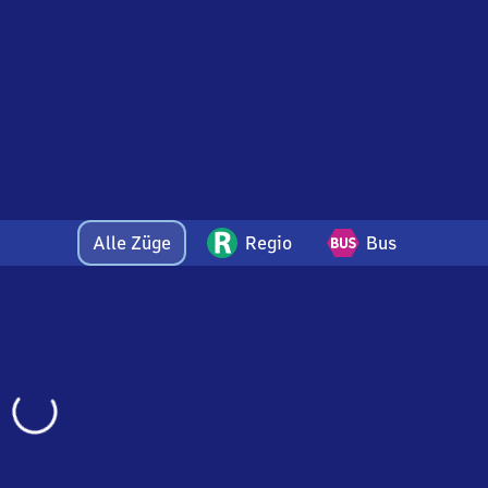
Alle Züge
Regio
Bus
Wird
geladen…