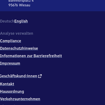
(Oberpfalz)
Bahnhofsplatz 4
95676
Wiesau
Wiesau
(Oberpfalz),
Bahnhofsplatz
Deutsch
English
4,
9
5
Analyse verwalten
6
Compliance
7
6
Datenschutzhinweise
Wiesau
Informationen zur Barrierefreiheit
Impressum
externer
Geschäftskund:innen
Link
Kontakt
Hausordnung
Verkehrsunternehmen