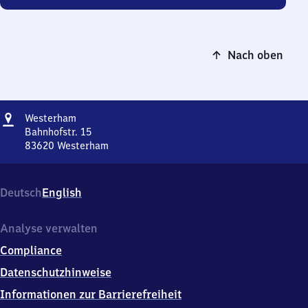
Nach oben
Adresse
Westerham
Westerham
Bahnhofstr. 15
83620
Westerham
Westerham,
Bahnhofstr.
15,
Deutsch
English
8
3
6
Analyse verwalten
2
Compliance
0
Westerham
Datenschutzhinweise
Informationen zur Barrierefreiheit