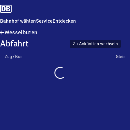
Bahnhof wählen
Service
Entdecken
Wesselburen
Wesselburen
Abfahrt
Zu Ankünften wechseln
Zug / Bus
Gleis
Wird
geladen…