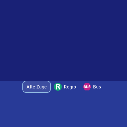
Alle Züge
Regio
Bus
Bei Fragen oder Feedback zu dieser Abfahrtstafel
wenden Sie sich gerne per E-Mail an