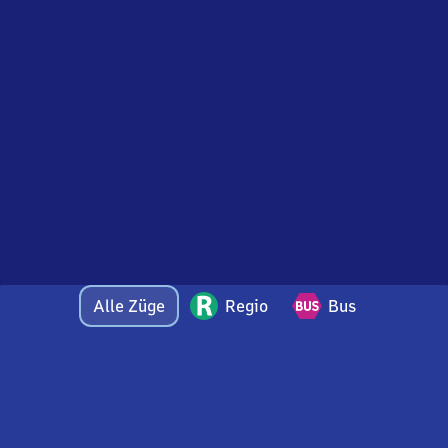
Alle Züge
Regio
Bus
Bei Fragen oder Feedback zu dieser Abfahrtstafel
wenden Sie sich gerne per E-Mail an