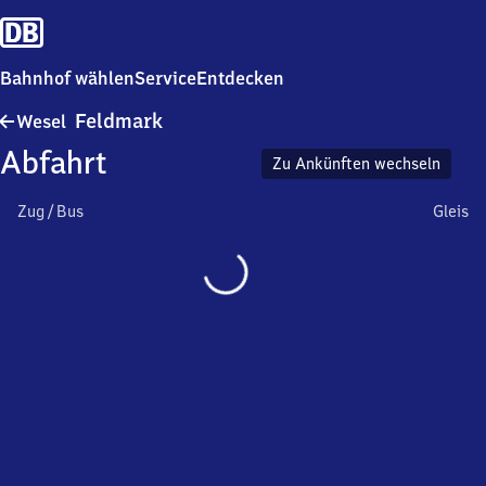
Bahnhof wählen
Service
Entdecken
Wesel-
Feldmark
Wesel
Feldmark
Abfahrt
Zu Ankünften wechseln
Zug / Bus
Gleis
Wird
geladen…