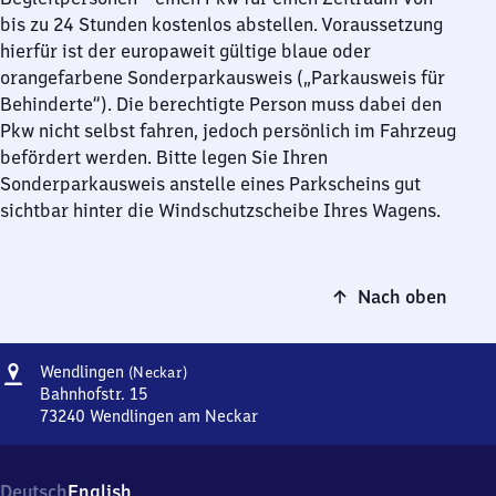
bis zu 24 Stunden kostenlos abstellen. Voraussetzung
hierfür ist der europaweit gültige blaue oder
orangefarbene Sonderparkausweis („Parkausweis für
Behinderte“). Die berechtigte Person muss dabei den
Pkw nicht selbst fahren, jedoch persönlich im Fahrzeug
befördert werden. Bitte legen Sie Ihren
Sonderparkausweis anstelle eines Parkscheins gut
sichtbar hinter die Windschutzscheibe Ihres Wagens.
Nach oben
Adresse
Wendlingen
Wendlingen
(Neckar)
(Neckar)
Bahnhofstr. 15
73240
Wendlingen am Neckar
Wendlingen
(Neckar),
Bahnhofstr.
Deutsch
English