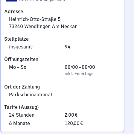
Adresse
Heinrich-Otto-Straße 5
73240
Wendlingen Am Neckar
Heinrich-
Stellplätze
Otto-
insgesamt
:
94
Straße
5,
Öffnungszeiten
7
Montag
,
Von
Mo
–
So
00:00
–
00:00
3
bis
inkl. Feiertage
0
inkl. Feiertage
2
Sonntag
Uhr
4
Ort der Zahlung
bis
0
Parkscheinautomat
0
Wendlingen
Uhr
Am
Tarife (Auszug)
Neckar
24 Stunden
2,00 €
6 Monate
120,00 €